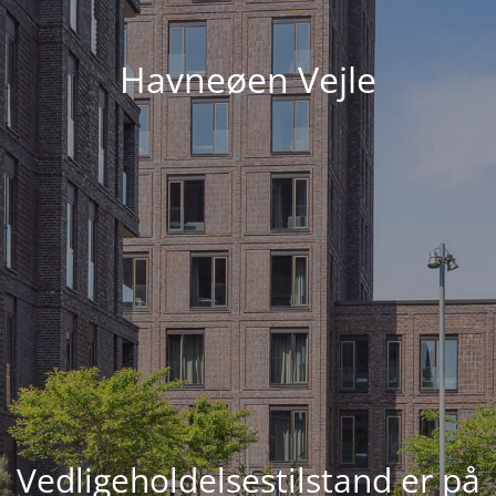
Havneøen Vejle
Vedligeholdelsestilstand er på