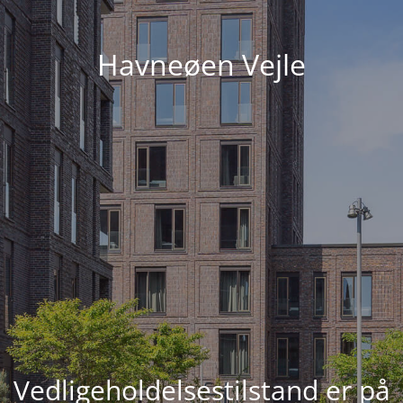
Havneøen Vejle
Vedligeholdelsestilstand er på